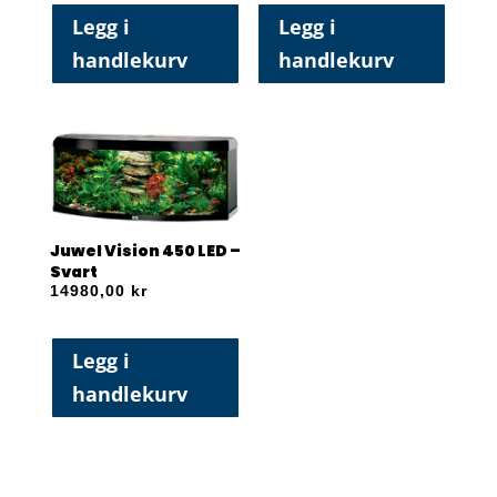
Legg i
Legg i
handlekurv
handlekurv
Juwel Vision 450 LED –
Svart
14980,00
kr
Legg i
handlekurv