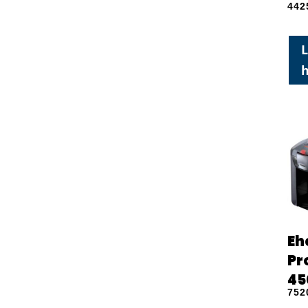
442
L
Eh
Pr
45
752