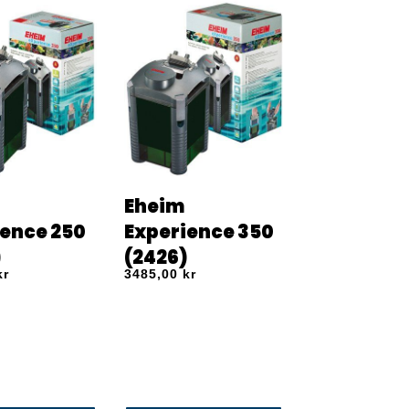
Eheim
ience 250
Experience 350
)
(2426)
kr
3485,00
kr