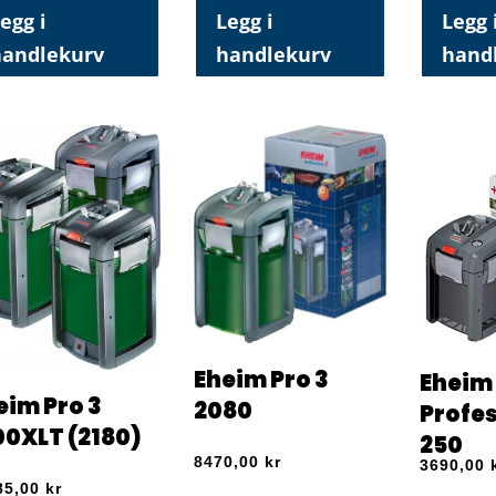
egg i
Legg i
Legg 
handlekurv
handlekurv
hand
Eheim Pro 3
Eheim
eim Pro 3
2080
Profes
00XLT (2180)
250
8470,00
kr
3690,00
85,00
kr