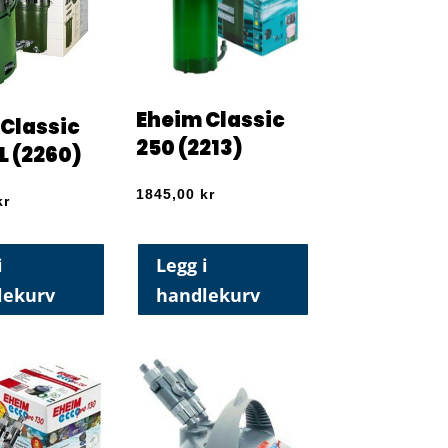
Eheim Classic
Classic
250 (2213)
L (2260)
1845,00
kr
kr
i
Legg i
lekurv
handlekurv