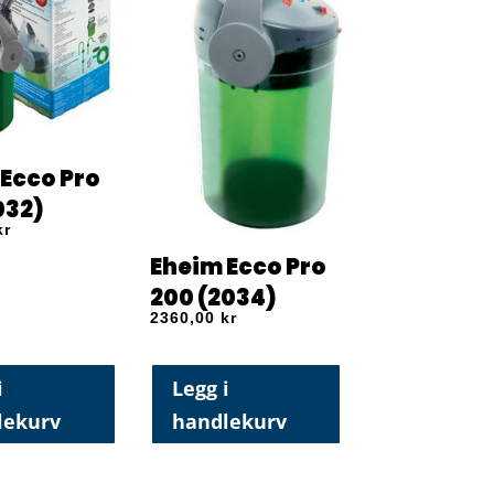
Ecco Pro
032)
kr
Eheim Ecco Pro
200 (2034)
2360,00
kr
i
Legg i
lekurv
handlekurv