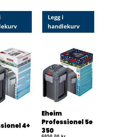
i
Legg i
lekurv
handlekurv
Eheim
Professionel 5e
sionel 4+
350
6850,00
kr