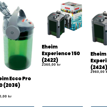
Eheim
Experience 150
Eheim
(2422)
Exper
2360,00
kr
(2424
2960,00
eim Ecco Pro
0 (2036)
0,00
kr