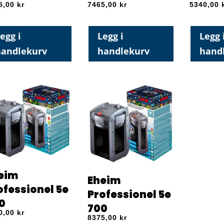
5,00
kr
7465,00
kr
5340,00
egg i
Legg i
Legg 
handlekurv
handlekurv
hand
eim
Eheim
ofessionel 5e
Professionel 5e
0
700
0,00
kr
8375,00
kr