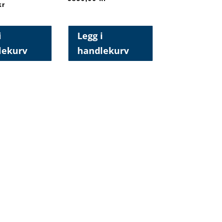
kr
i
Legg i
lekurv
handlekurv