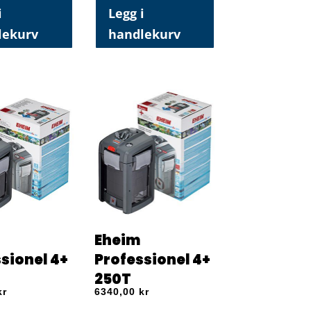
i
Legg i
lekurv
handlekurv
Eheim
sionel 4+
Professionel 4+
250T
kr
6340,00
kr