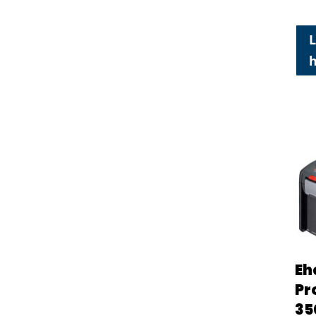
L
Eh
Pr
35