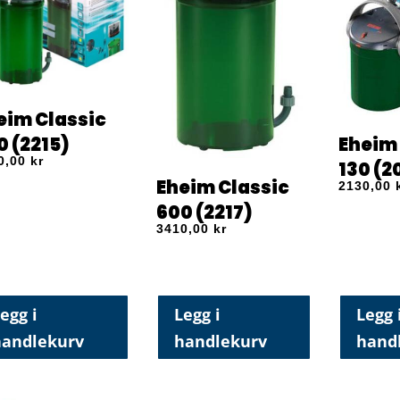
eim Classic
Eheim 
0 (2215)
0,00
kr
130 (2
Eheim Classic
2130,00
600 (2217)
3410,00
kr
egg i
Legg i
Legg 
handlekurv
handlekurv
hand