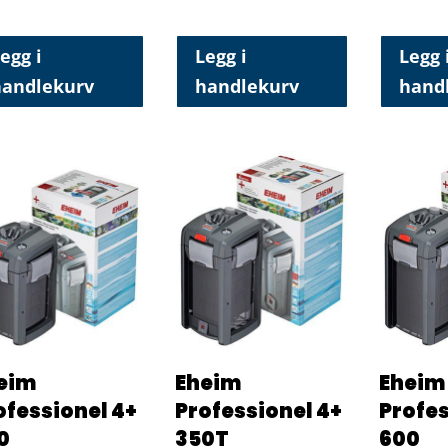
egg i
Legg i
Legg 
handlekurv
handlekurv
hand
eim
Eheim
Eheim
ofessionel 4+
Professionel 4+
Profes
0
350T
600