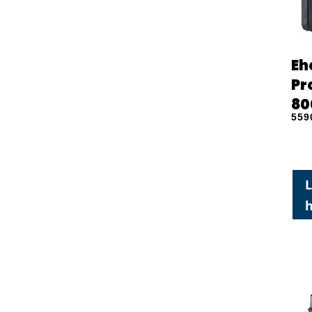
Eh
Pr
80
559
L