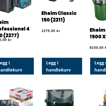
Eheim Classic
150 (2211)
eim
ofessionel 4
Eheim 
1275,00
kr
0 (2277)
1500 X
0,00
kr
8150,00
egg i
Legg i
Legg 
handlekurv
handlekurv
hand