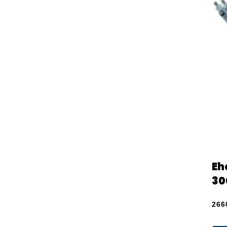
Eh
30
266