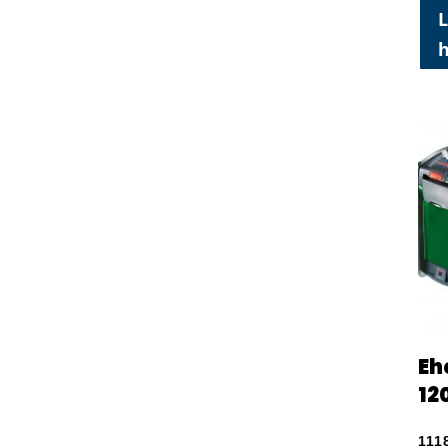
L
Eh
12
111