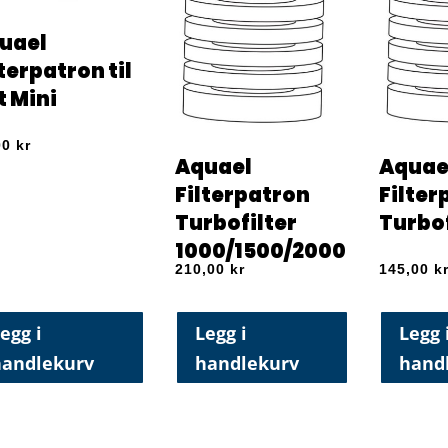
uael
lterpatron til
t Mini
00
kr
Aquael
Aquae
Filterpatron
Filter
Turbofilter
Turbof
1000/1500/2000
210,00
kr
145,00
k
egg i
Legg i
Legg 
handlekurv
handlekurv
hand