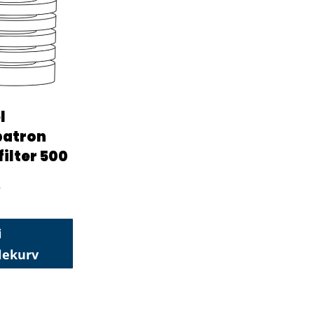
l
patron
ilter 500
r
i
lekurv