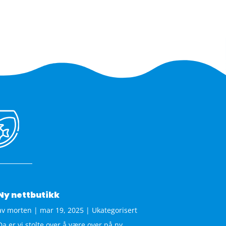
Ny nettbutikk
av
morten
|
mar 19, 2025
|
Ukategorisert
Da er vi stolte over å være over på ny