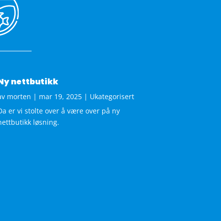
Ny nettbutikk
av
morten
|
mar 19, 2025
|
Ukategorisert
Da er vi stolte over å være over på ny
nettbutikk løsning.