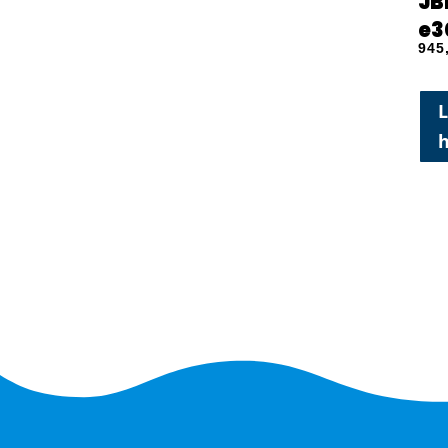
JB
e3
945
L