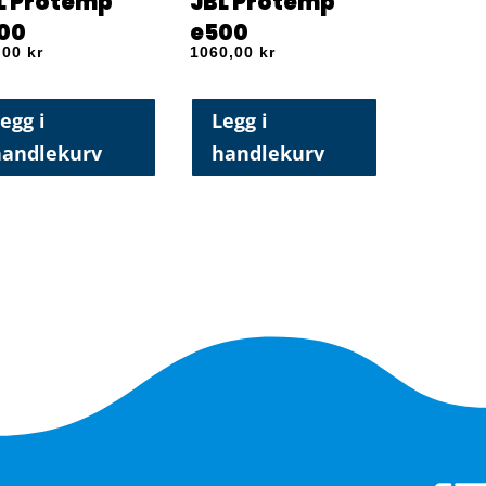
L Protemp
JBL Protemp
00
e500
,00
kr
1060,00
kr
egg i
Legg i
handlekurv
handlekurv