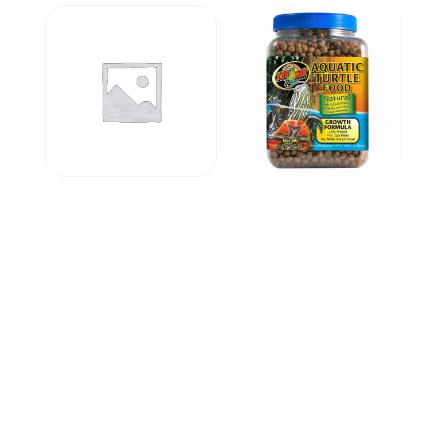
Pristellatetra
Zoo Med Natural
Aquatic Turtle Food
212gr Growth Formula
20,00
kr
99,00
kr
Legg i
Legg i
handlekurv
handlekurv