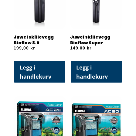
Juwel skillevegg
Juwel skillevegg
Bioflow 8.0
Bioflow Super
199,00
kr
149,00
kr
Legg i
Legg i
handlekurv
handlekurv