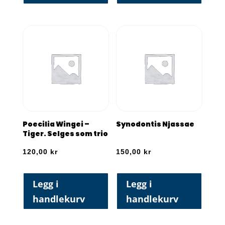
Poecilia Wingei –
Synodontis Njassae
Tiger. Selges som trio
120,00
kr
150,00
kr
Legg i
Legg i
handlekurv
handlekurv