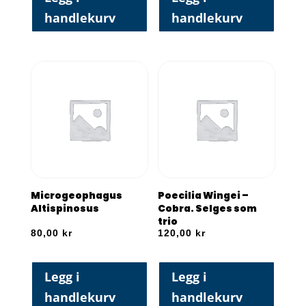
handlekurv
handlekurv
Microgeophagus
Poecilia Wingei –
Altispinosus
Cobra. Selges som
trio
80,00
kr
120,00
kr
Legg i
Legg i
handlekurv
handlekurv