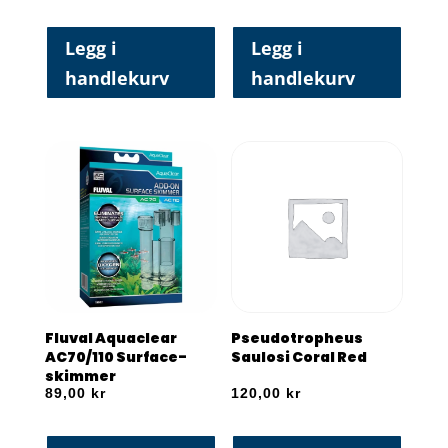
Legg i
Legg i
handlekurv
handlekurv
Fluval Aquaclear
Pseudotropheus
AC70/110 Surface-
Saulosi Coral Red
skimmer
89,00
kr
120,00
kr