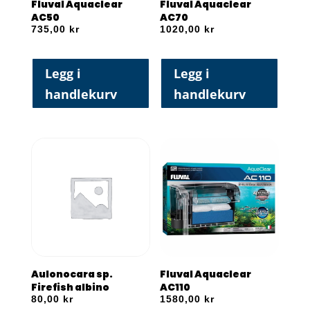
Fluval Aquaclear
Fluval Aquaclear
AC50
AC70
735,00
kr
1020,00
kr
Legg i
Legg i
handlekurv
handlekurv
Aulonocara sp.
Fluval Aquaclear
Firefish albino
AC110
80,00
kr
1580,00
kr