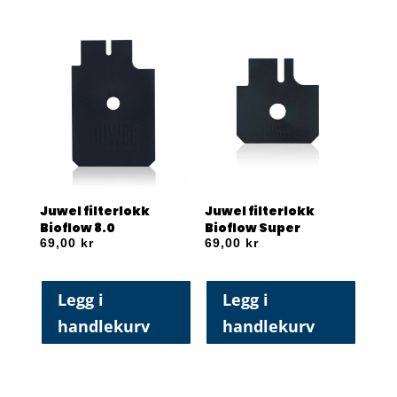
Juwel filterlokk
Juwel filterlokk
Bioflow 8.0
Bioflow Super
69,00
kr
69,00
kr
Legg i
Legg i
handlekurv
handlekurv