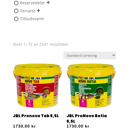
Reservedeler
Terrarie
Tilbudsvarer
Viser 1–72 av 2541 resultater
JBL Pronovo Tab 5,5L
JBL ProNovo Botia
5,5L
1730,00
kr
1730,00
kr