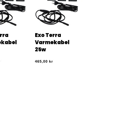
rra
Exo Terra
kabel
Varmekabel
25w
r
465,00
kr