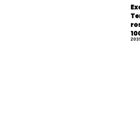
Ex
Te
ro
10
203