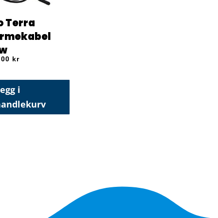
o Terra
rmekabel
w
,00
kr
egg i
handlekurv