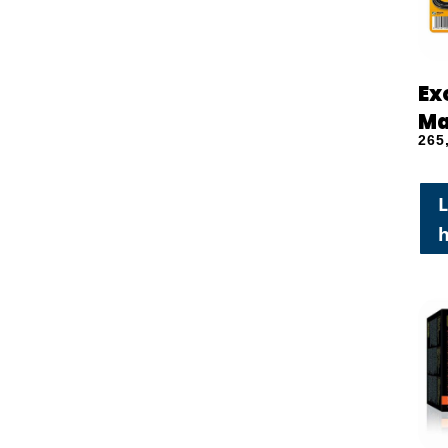
Ex
Ma
265
L