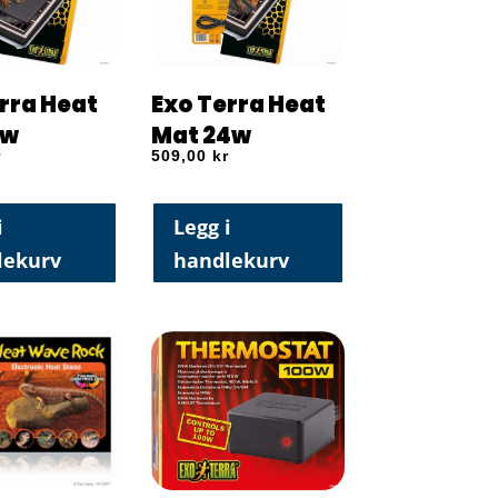
rra Heat
Exo Terra Heat
6w
Mat 24w
r
509,00
kr
i
Legg i
lekurv
handlekurv