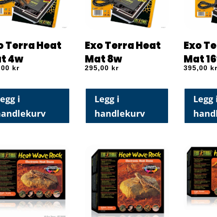
o Terra Heat
Exo Terra Heat
Exo Te
t 4w
Mat 8w
Mat 1
,00
kr
295,00
kr
395,00
k
egg i
Legg i
Legg 
handlekurv
handlekurv
hand