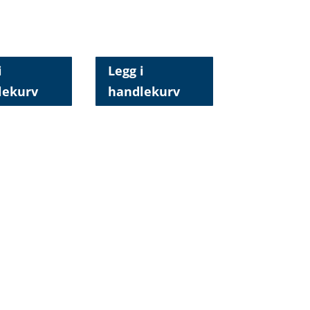
i
Legg i
lekurv
handlekurv