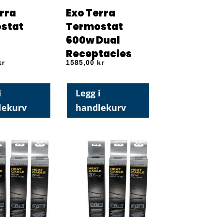
rra
Exo Terra
stat
Termostat
600w Dual
Receptacles
kr
1585,00
kr
i
Legg i
lekurv
handlekurv