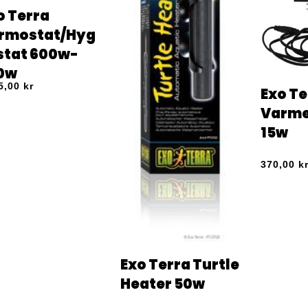
o Terra
rmostat/Hyg
stat 600w-
0w
5,00
kr
Exo Te
Varme
15w
370,00
k
Exo Terra Turtle
Heater 50w