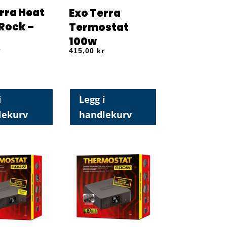
rra Heat
Exo Terra
Rock –
Termostat
100w
r
415,00
kr
i
Legg i
lekurv
handlekurv