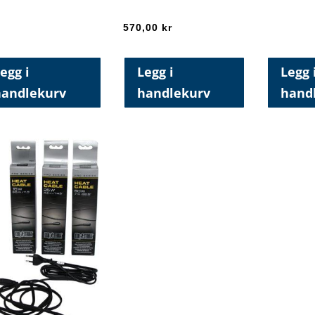
570,00
kr
egg i
Legg i
Legg 
handlekurv
handlekurv
hand