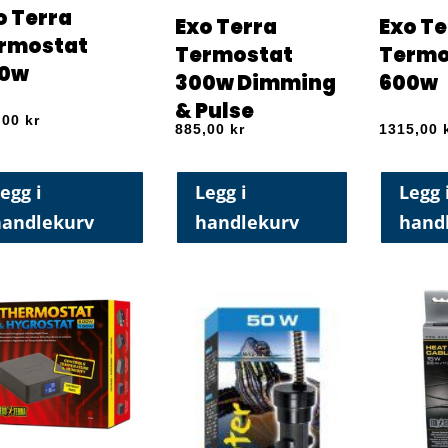
o Terra
Exo Terra
Exo Te
rmostat
Termostat
Termo
0w
300w Dimming
600w
& Pulse
,00
kr
885,00
kr
1315,00
egg i
Legg i
Legg 
handlekurv
handlekurv
hand