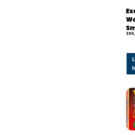
Ex
Wa
Sm
399
L