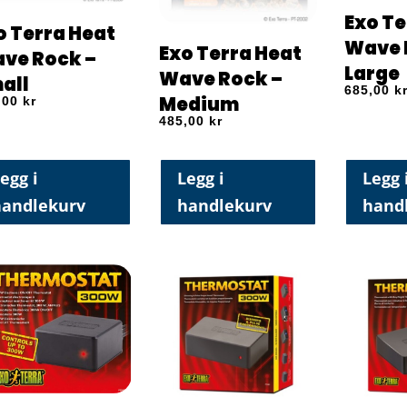
Exo Te
o Terra Heat
Wave 
Exo Terra Heat
ve Rock –
Large
Wave Rock –
all
685,00
k
Medium
,00
kr
485,00
kr
egg i
Legg i
Legg 
handlekurv
handlekurv
hand