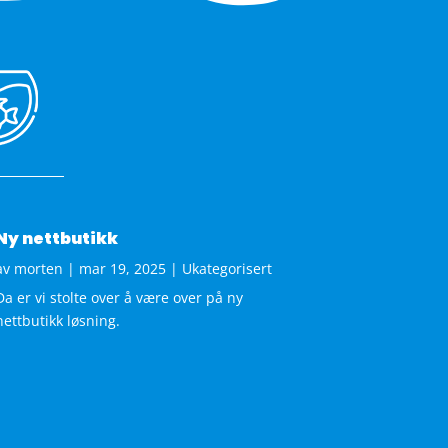
Ny nettbutikk
av
morten
|
mar 19, 2025
|
Ukategorisert
Da er vi stolte over å være over på ny
nettbutikk løsning.