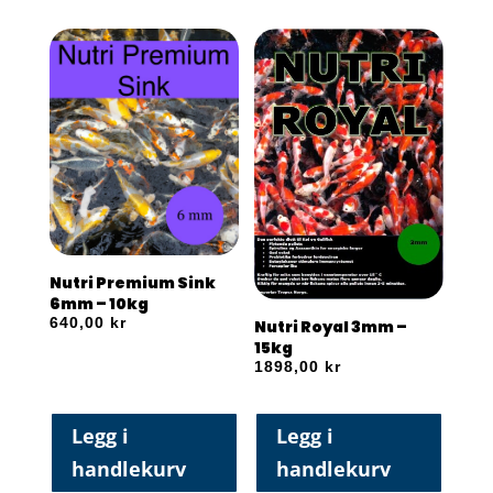
Nutri Premium Sink
6mm – 10kg
640,00
kr
Nutri Royal 3mm –
15kg
1898,00
kr
Legg i
Legg i
handlekurv
handlekurv