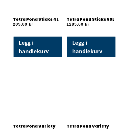
Tetra Pond Sticks 4L
Tetra Pond Sticks 50L
205,00
kr
1285,00
kr
Legg i
Legg i
handlekurv
handlekurv
Tetra Pond Variety
Tetra Pond Variety