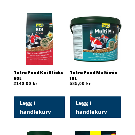
Tetra Pond Koi Sticks
Tetra Pond Multimix
50L
10L
2140,00
kr
585,00
kr
Legg i
Legg i
handlekurv
handlekurv