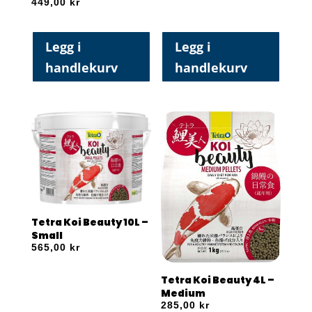
449,00
kr
Legg i
Legg i
handlekurv
handlekurv
Tetra Koi Beauty 10L –
Small
565,00
kr
Tetra Koi Beauty 4L –
Medium
285,00
kr