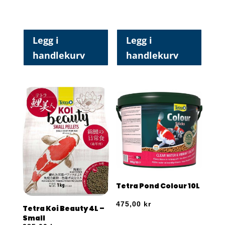
Legg i
Legg i
handlekurv
handlekurv
Tetra Pond Colour 10L
475,00
kr
Tetra Koi Beauty 4L –
Small