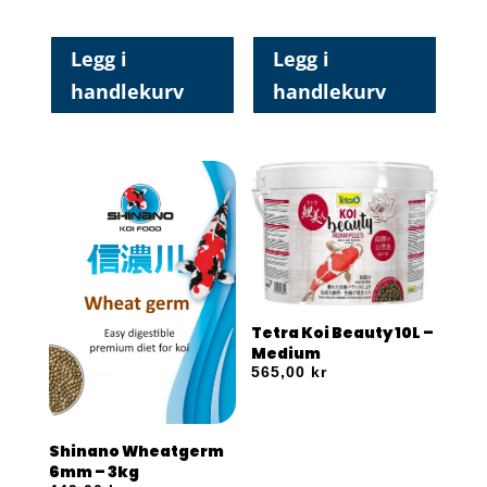
Legg i
Legg i
handlekurv
handlekurv
Tetra Koi Beauty 10L –
Medium
565,00
kr
Shinano Wheatgerm
6mm – 3kg