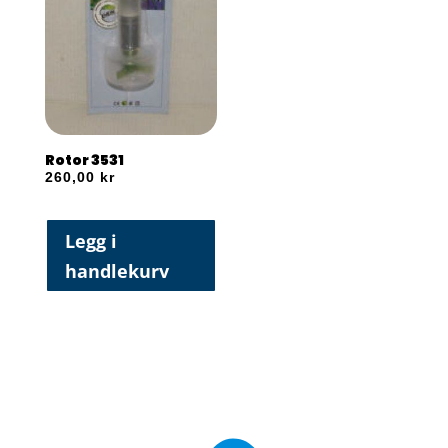
Rotor 3531
260,00
kr
Legg i
handlekurv