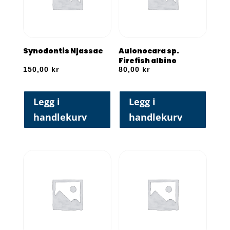
Synodontis Njassae
Aulonocara sp.
Firefish albino
150,00
kr
80,00
kr
Legg i
Legg i
handlekurv
handlekurv