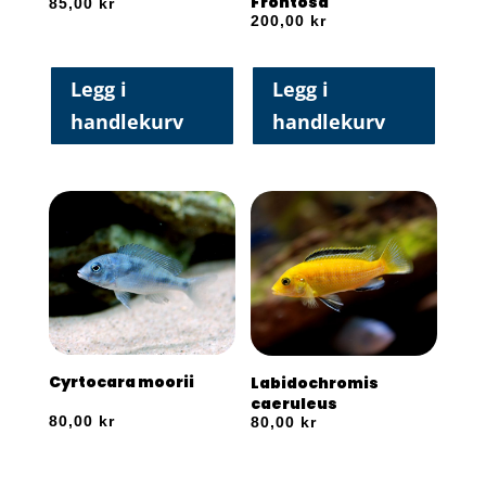
Frontosa
85,00
kr
200,00
kr
Legg i
Legg i
handlekurv
handlekurv
Cyrtocara moorii
Labidochromis
caeruleus
80,00
kr
80,00
kr