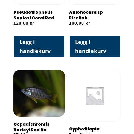
Pseudotropheus
Aulonocara sp
Saulosi Coral Red
Firefish
120,00
kr
100,00
kr
Legg i
Legg i
handlekurv
handlekurv
Copadichromis
Cyphotilapia
Borleyi Red fin