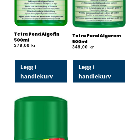
Tetra Pond Algofin
Tetra Pond Algorem
500ml
500ml
379,00
kr
349,00
kr
Legg i
Legg i
handlekurv
handlekurv