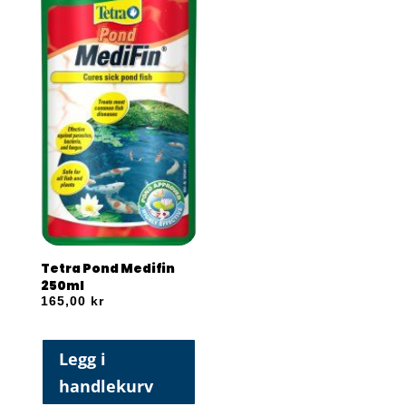
Tetra Pond Medifin
250ml
165,00
kr
Legg i
handlekurv