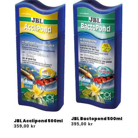
JBL Bactopond 500ml
JBL Acclipond 500ml
395,00
kr
359,00
kr