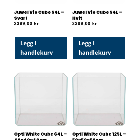
Juwel Vio Cube 54L –
Juwel Vio Cube 54L –
Svart
Hvit
2399,00
kr
2399,00
kr
Legg i
Legg i
handlekurv
handlekurv
Opti White Cube 64L –
Opti White Cube 125L –
40x40x40cm
50x50x50cm