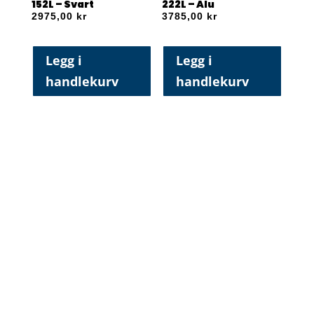
152L – Svart
222L – Alu
2975,00
kr
3785,00
kr
Legg i
Legg i
handlekurv
handlekurv
Aluminiums akvarie
Aluminiums akvarie
222L – Svart
310L – Alu
3930,00
kr
5699,00
kr
Legg i
Legg i