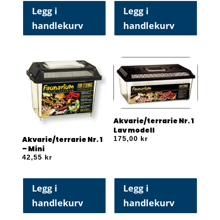
Legg i
Legg i
handlekurv
handlekurv
Akvarie/terrarie Nr. 1
Lav modell
175,00
kr
Akvarie/terrarie Nr. 1
– Mini
42,55
kr
Legg i
Legg i
handlekurv
handlekurv