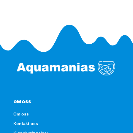
UV
750
antall
OM OSS
Om oss
Kontakt oss
Kjøpsbetingelser