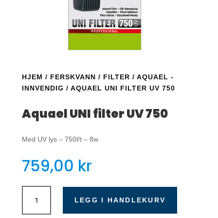
HJEM
/
FERSKVANN
/
FILTER
/
AQUAEL -
INNVENDIG
/ AQUAEL UNI FILTER UV 750
Aquael UNI filter UV 750
Med UV lys – 750l/t – 8w
759,00
kr
Aquael
UNI
LEGG I HANDLEKURV
filter