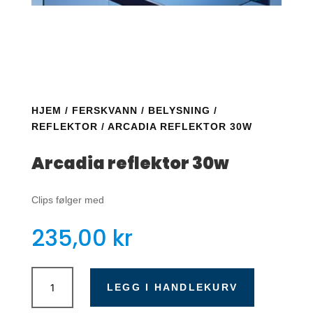
HJEM
/
FERSKVANN
/
BELYSNING
/
REFLEKTOR
/ ARCADIA REFLEKTOR 30W
Arcadia reflektor 30w
Clips følger med
235,00
kr
Arcadia
reflektor
LEGG I HANDLEKURV
30w