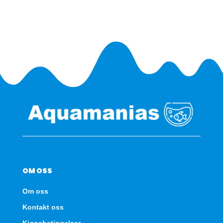
antall
OM OSS
Om oss
Kontakt oss
Kjøpsbetingelser