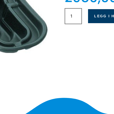
Basseng
500L
LEGG I 
antall