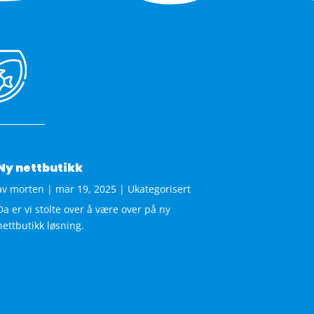
Ny nettbutikk
av
morten
|
mar 19, 2025
|
Ukategorisert
Da er vi stolte over å være over på ny
nettbutikk løsning.