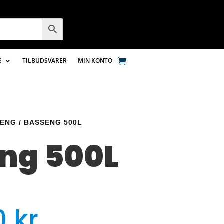
E
TILBUDSVARER
MIN KONTO
SENG
/ BASSENG 500L
ng 500L
0
kr