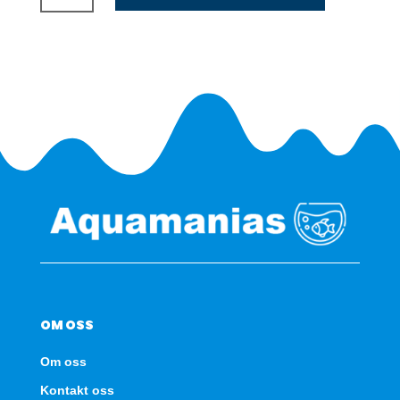
Bresslein
2x150w
HQI
antall
OM OSS
Om oss
Kontakt oss