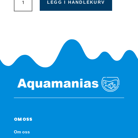
Filtersett
LEGG I HANDLEKURV
til
Professional
4+,
4e+
antall
OM OSS
Om oss