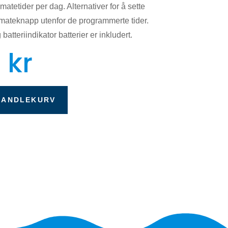
atetider per dag. Alternativer for å sette
l mateknapp utenfor de programmerte tider.
tteriindikator batterier er inkludert.
0
kr
HANDLEKURV