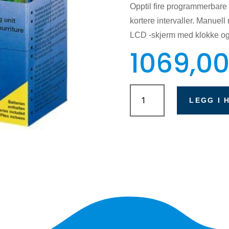
Opptil fire programmerbare m
kortere intervaller. Manuel
LCD -skjerm med klokke og ba
1069,0
Eheim
forautomat
LEGG I 
antall