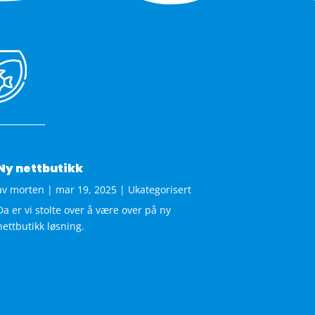
Ny nettbutikk
av
morten
|
mar 19, 2025
|
Ukategorisert
Da er vi stolte over å være over på ny
nettbutikk løsning.