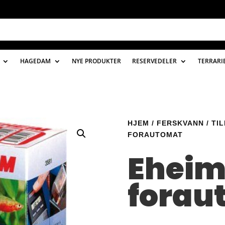
HAGEDAM
NYE PRODUKTER
RESERVEDELER
TERRARI
HJEM
/
FERSKVANN
/
TI
FORAUTOMAT
Ehei
forau