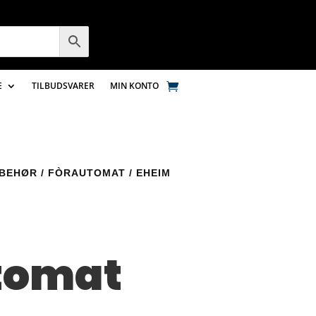
E
TILBUDSVARER
MIN KONTO
LBEHØR
/
FÒRAUTOMAT
/ EHEIM
m
tomat