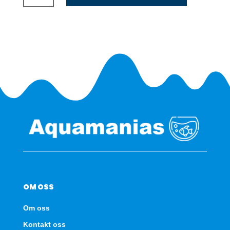
Power
supply
130w
antall
OM OSS
Om oss
Kontakt oss