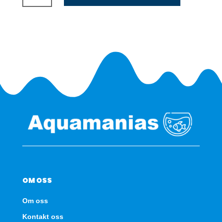
Power
supply
20w
antall
OM OSS
Om oss
Kontakt oss