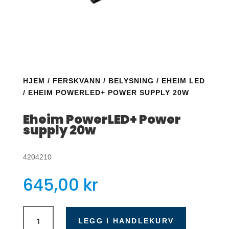
HJEM
/
FERSKVANN
/
BELYSNING
/
EHEIM LED
/ EHEIM POWERLED+ POWER SUPPLY 20W
Eheim PowerLED+ Power
supply 20w
4204210
645,00
kr
Eheim
PowerLED+
LEGG I HANDLEKURV