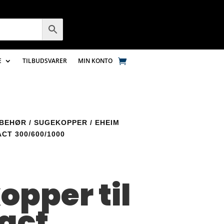
E
TILBUDSVARER
MIN KONTO
LBEHØR
/
SUGEKOPPER
/ EHEIM
T 300/600/1000
m
opper til
act