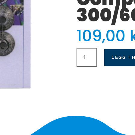
300/6
109,00
Eheim
sugekopper
LEGG I 
til
Compact
300/600/1000
antall