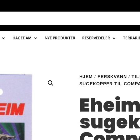
HAGEDAM
NYE PRODUKTER
RESERVEDELER
TERRARI
HJEM
/
FERSKVANN
/
TI
SUGEKOPPER TIL COMPAC
Ehei
sugek
Comp