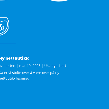
Ny nettbutikk
av
morten
|
mar 19, 2025
|
Ukategorisert
Da er vi stolte over å være over på ny
nettbutikk løsning.