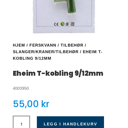
HJEM
/
FERSKVANN
/
TILBEHØR
/
SLANGER/KRANER/TILBEHØR
/ EHEIM T-
KOBLING 9/12MM
Eheim T-kobling 9/12mm
4003950
55,00
kr
Eheim
T-
LEGG I HANDLEKURV