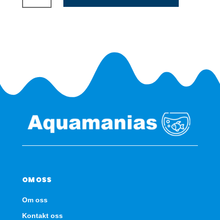
kobling
9/12mm
antall
OM OSS
Om oss
Kontakt oss