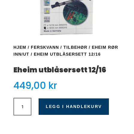
HJEM
/
FERSKVANN
/
TILBEHØR
/
EHEIM RØR
INN/UT
/ EHEIM UTBLÅSERSETT 12/16
Eheim utblåsersett 12/16
449,00
kr
Eheim
utblåsersett
LEGG I HANDLEKURV
12/16
antall