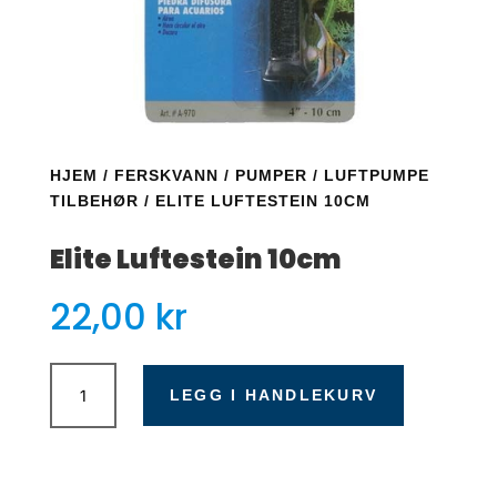
HJEM
/
FERSKVANN
/
PUMPER
/
LUFTPUMPE
TILBEHØR
/ ELITE LUFTESTEIN 10CM
Elite Luftestein 10cm
22,00
kr
Elite
Luftestein
LEGG I HANDLEKURV
10cm
antall