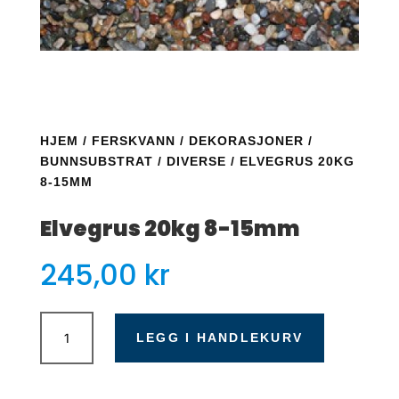
HJEM
/
FERSKVANN
/
DEKORASJONER
/
BUNNSUBSTRAT
/
DIVERSE
/ ELVEGRUS 20KG
8-15MM
Elvegrus 20kg 8-15mm
245,00
kr
Elvegrus
20kg
LEGG I HANDLEKURV
8-
15mm