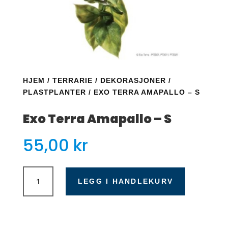
HJEM
/
TERRARIE
/
DEKORASJONER
/
PLASTPLANTER
/ EXO TERRA AMAPALLO – S
Exo Terra Amapallo – S
55,00
kr
Exo
Terra
LEGG I HANDLEKURV
Amapallo
-
S