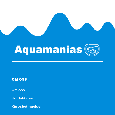
M
-
med
pumpe
antall
OM OSS
Om oss
Kontakt oss
Kjøpsbetingelser