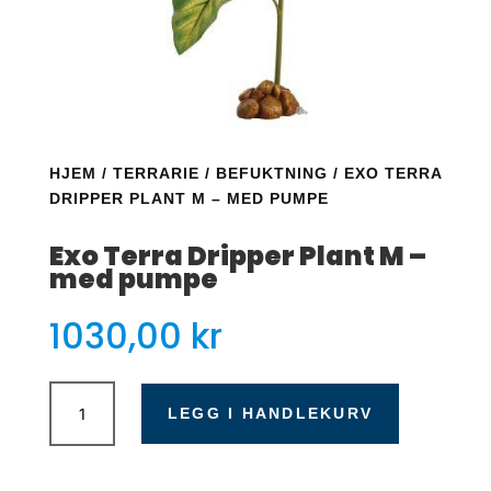
HJEM
/
TERRARIE
/
BEFUKTNING
/ EXO TERRA
DRIPPER PLANT M – MED PUMPE
Exo Terra Dripper Plant M –
med pumpe
1030,00
kr
Exo
Terra
LEGG I HANDLEKURV
Dripper
Plant