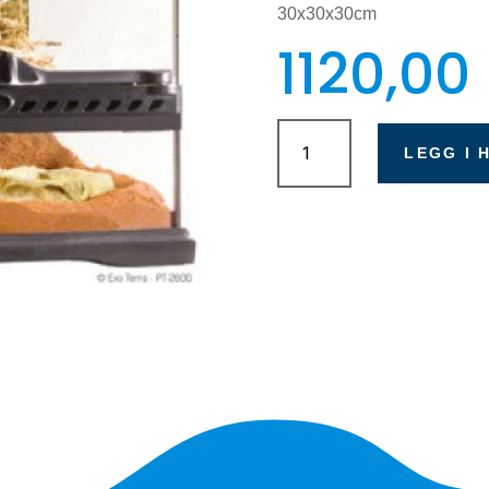
30x30x30cm
1120,00
Exo
Terra
LEGG I 
Mini
Wide
antall