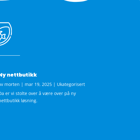
Ny nettbutikk
av
morten
|
mar 19, 2025
|
Ukategorisert
Da er vi stolte over å være over på ny
nettbutikk løsning.