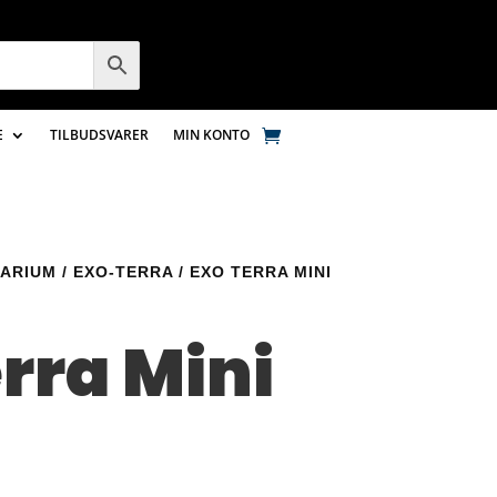
E
TILBUDSVARER
MIN KONTO
ARIUM
/
EXO-TERRA
/ EXO TERRA MINI
rra Mini