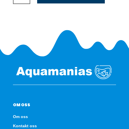
Swamp
Basking
Spot
50w
antall
OM OSS
Om oss
Kontakt oss