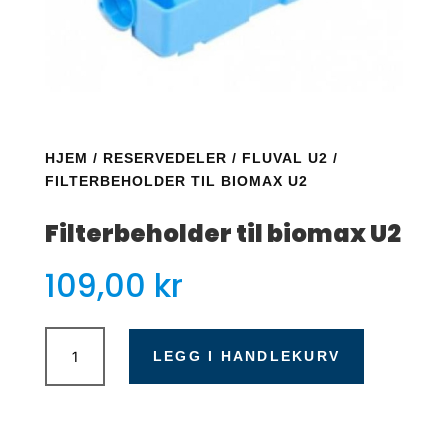
HJEM
/
RESERVEDELER
/
FLUVAL U2
/
FILTERBEHOLDER TIL BIOMAX U2
Filterbeholder til biomax U2
109,00
kr
Filterbeholder
til
LEGG I HANDLEKURV
biomax
U2
antall