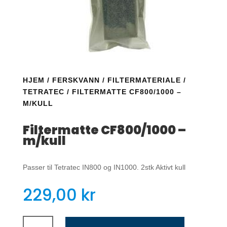
HJEM
/
FERSKVANN
/
FILTERMATERIALE
/
TETRATEC
/ FILTERMATTE CF800/1000 –
M/KULL
Filtermatte CF800/1000 –
m/kull
Passer til Tetratec IN800 og IN1000. 2stk Aktivt kull
229,00
kr
Filtermatte