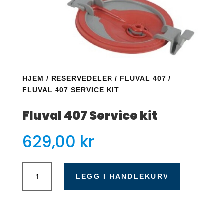
HJEM
/
RESERVEDELER
/
FLUVAL 407
/
FLUVAL 407 SERVICE KIT
Fluval 407 Service kit
629,00
kr
Fluval
407
LEGG I HANDLEKURV
Service
kit
antall