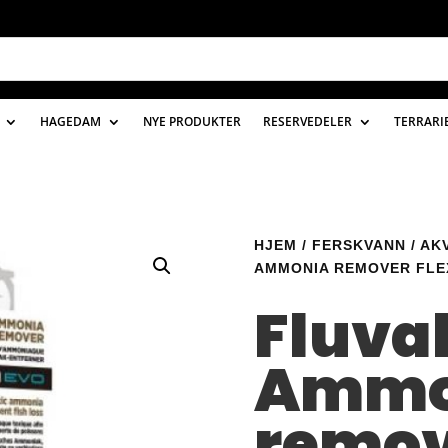
HAGEDAM
NYE PRODUKTER
RESERVEDELER
TERRARI
HJEM
/
FERSKVANN
/
AK
AMMONIA REMOVER FLE
Fluva
Ammo
remov