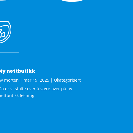
Ny nettbutikk
av
morten
|
mar 19, 2025
|
Ukategorisert
Da er vi stolte over å være over på ny
nettbutikk løsning.