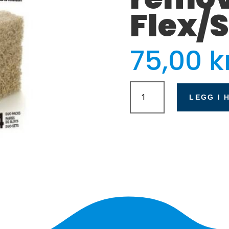
Flex/
75,00
k
Fluval
Ammonia
LEGG I 
remover
Flex/Spec
antall