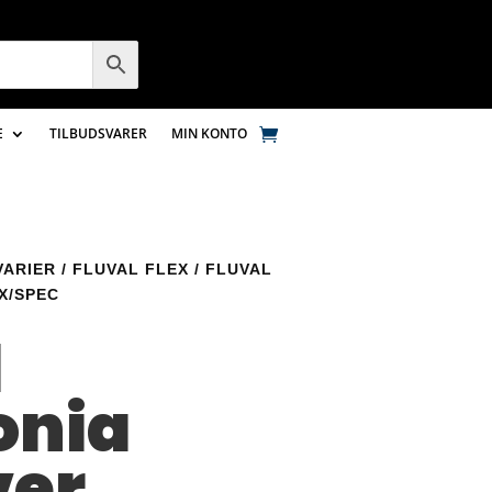
E
TILBUDSVARER
MIN KONTO
VARIER
/
FLUVAL FLEX
/ FLUVAL
X/SPEC
l
nia
er