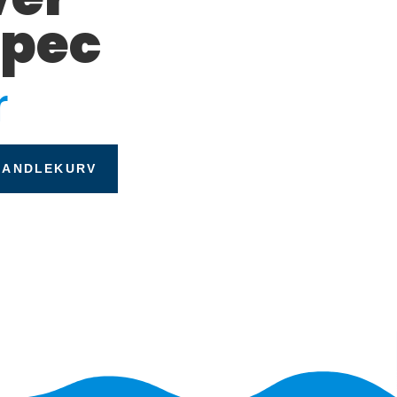
Spec
r
HANDLEKURV