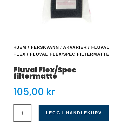
HJEM
/
FERSKVANN
/
AKVARIER
/
FLUVAL
FLEX
/ FLUVAL FLEX/SPEC FILTERMATTE
Fluval Flex/Spec
filtermatte
105,00
kr
Fluval
Flex/Spec
LEGG I HANDLEKURV
filtermatte
antall