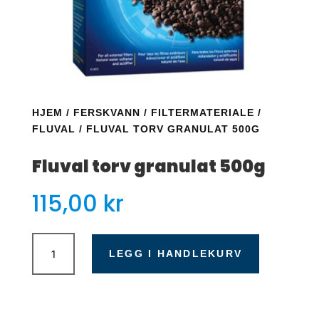
HJEM
/
FERSKVANN
/
FILTERMATERIALE
/
FLUVAL
/ FLUVAL TORV GRANULAT 500G
Fluval torv granulat 500g
115,00
kr
Fluval
torv
LEGG I HANDLEKURV
granulat
500g
antall