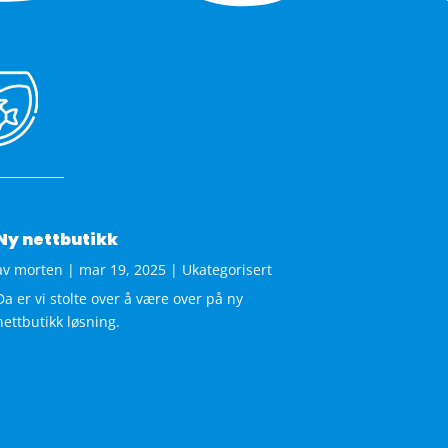
Ny nettbutikk
av
morten
|
mar 19, 2025
|
Ukategorisert
Da er vi stolte over å være over på ny
nettbutikk løsning.