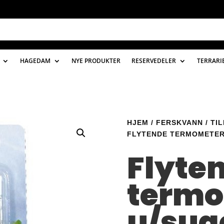
HAGEDAM
NYE PRODUKTER
RESERVEDELER
TERRARI
HJEM
/
FERSKVANN
/
TI
FLYTENDE TERMOMETER
Flyte
termo
u/sug