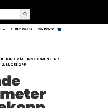
E
TILBUDSVARER
MIN KONTO
LBEHØR
/
MÅLEINSTRUMENTER
/
 U/SUGEKOPP
nde
meter
ekopp