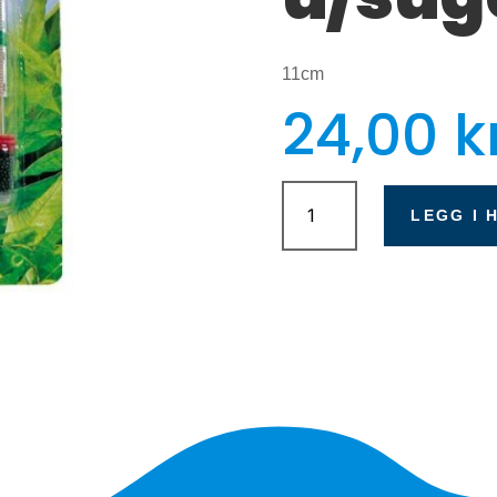
11cm
24,00
k
Flytende
termometer
LEGG I 
u/sugekopp
antall