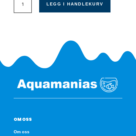
Life
LEGG I HANDLEKURV
HappyCont
5L
antall
OM OSS
Om oss