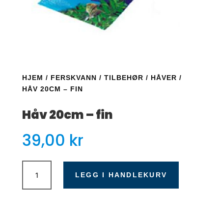
HJEM
/
FERSKVANN
/
TILBEHØR
/
HÅVER
/
HÅV 20CM – FIN
Håv 20cm – fin
39,00
kr
Håv
20cm
LEGG I HANDLEKURV
-
fin
antall