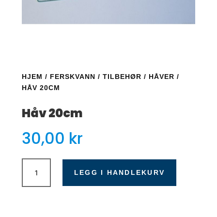
HJEM
/
FERSKVANN
/
TILBEHØR
/
HÅVER
/
HÅV 20CM
Håv 20cm
30,00
kr
Håv
20cm
LEGG I HANDLEKURV
antall