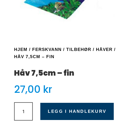
HJEM
/
FERSKVANN
/
TILBEHØR
/
HÅVER
/
HÅV 7,5CM – FIN
Håv 7,5cm – fin
27,00
kr
Håv
7,5cm
LEGG I HANDLEKURV
-
fin
antall