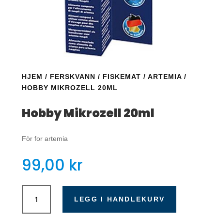
HJEM
/
FERSKVANN
/
FISKEMAT
/
ARTEMIA
/
HOBBY MIKROZELL 20ML
Hobby Mikrozell 20ml
Fòr for artemia
99,00
kr
Hobby
Mikrozell
LEGG I HANDLEKURV
20ml