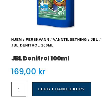
HJEM
/
FERSKVANN
/
VANNTILSETNING
/
JBL
/
JBL DENITROL 100ML
JBL Denitrol 100ml
169,00
kr
JBL
Denitrol
LEGG I HANDLEKURV
100ml
antall