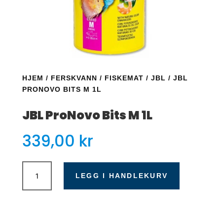
HJEM
/
FERSKVANN
/
FISKEMAT
/
JBL
/ JBL
PRONOVO BITS M 1L
JBL ProNovo Bits M 1L
339,00
kr
JBL
ProNovo
LEGG I HANDLEKURV
Bits
M
1L