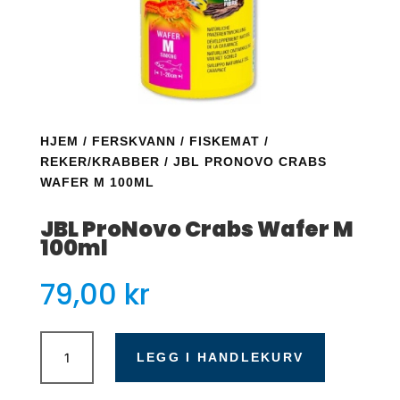
HJEM
/
FERSKVANN
/
FISKEMAT
/
REKER/KRABBER
/ JBL PRONOVO CRABS
WAFER M 100ML
JBL ProNovo Crabs Wafer M
100ml
79,00
kr
JBL
ProNovo
LEGG I HANDLEKURV
Crabs