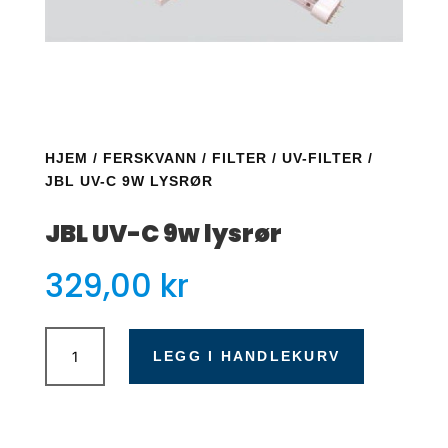
HJEM
/
FERSKVANN
/
FILTER
/
UV-FILTER
/
JBL UV-C 9W LYSRØR
JBL UV-C 9w lysrør
329,00
kr
JBL
UV-
LEGG I HANDLEKURV
C
9w
lysrør