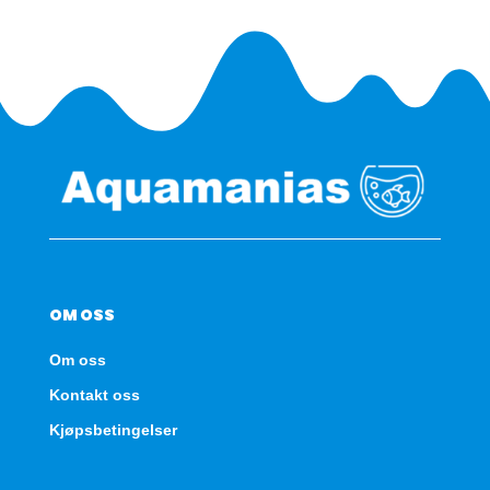
antall
OM OSS
Om oss
Kontakt oss
Kjøpsbetingelser