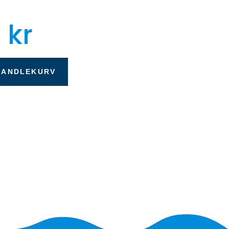
0
kr
HANDLEKURV