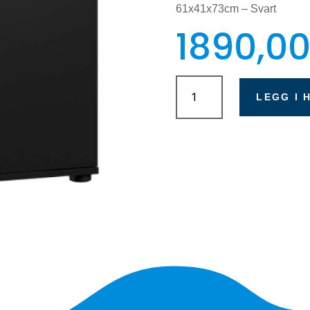
61x41x73cm – Svart
1890,0
Juwel
Lido
LEGG I 
120
SBX
-
Svart
antall