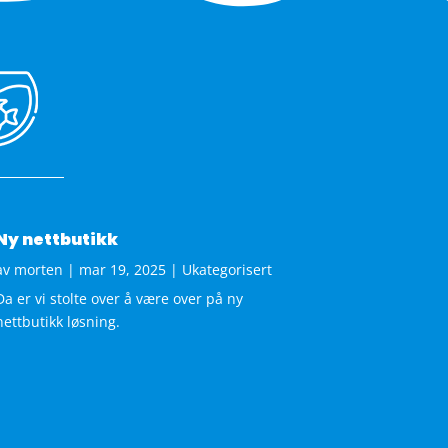
Ny nettbutikk
av
morten
|
mar 19, 2025
|
Ukategorisert
Da er vi stolte over å være over på ny
nettbutikk løsning.