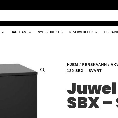
HAGEDAM
NYE PRODUKTER
RESERVEDELER
TERRARI
HJEM
/
FERSKVANN
/
AK
120 SBX – SVART
Juwel 
SBX –