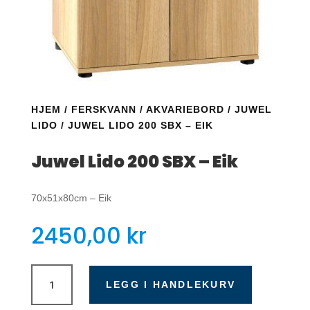
HJEM
/
FERSKVANN
/
AKVARIEBORD
/
JUWEL
LIDO
/ JUWEL LIDO 200 SBX – EIK
Juwel Lido 200 SBX – Eik
70x51x80cm – Eik
2450,00
kr
Juwel
Lido
LEGG I HANDLEKURV
200