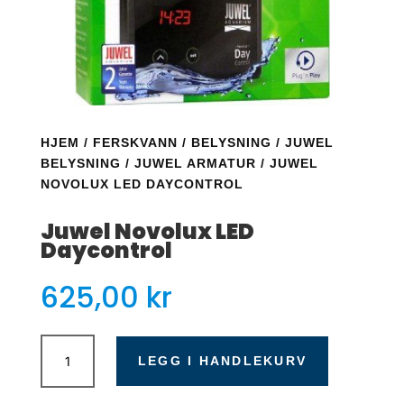
HJEM
/
FERSKVANN
/
BELYSNING
/
JUWEL
BELYSNING
/
JUWEL ARMATUR
/ JUWEL
NOVOLUX LED DAYCONTROL
Juwel Novolux LED
Daycontrol
625,00
kr
Juwel
Novolux
LEGG I HANDLEKURV
LED