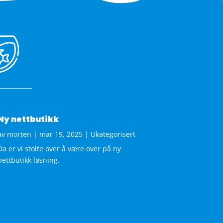
Ny nettbutikk
av
morten
|
mar 19, 2025
|
Ukategorisert
Da er vi stolte over å være over på ny
nettbutikk løsning.