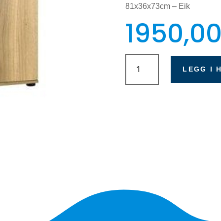
81x36x73cm – Eik
1950,0
Juwel
Rio
LEGG I 
125
SBX
-
Eik
antall