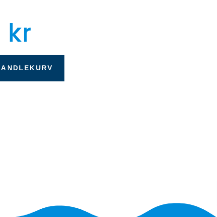
0
kr
HANDLEKURV