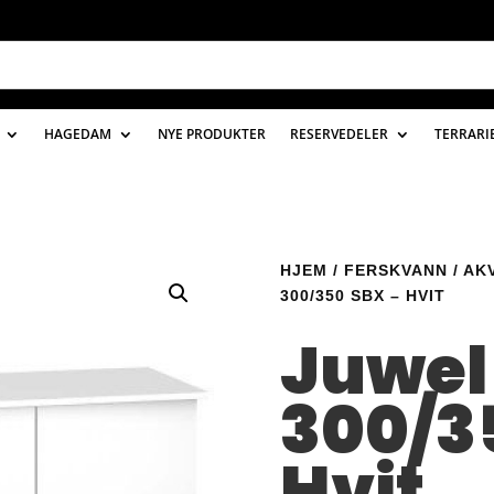
HAGEDAM
NYE PRODUKTER
RESERVEDELER
TERRARI
HJEM
/
FERSKVANN
/
AK
300/350 SBX – HVIT
Juwel
300/3
Hvit