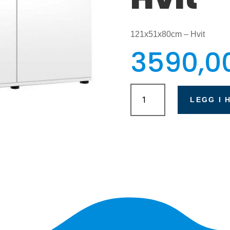
121x51x80cm – Hvit
3590,0
Juwel
Rio
LEGG I 
300/350
SBX
-
Hvit
antall