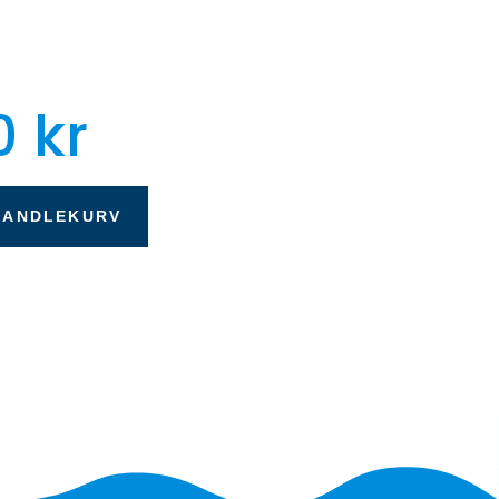
0
kr
HANDLEKURV