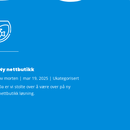
Ny nettbutikk
av
morten
|
mar 19, 2025
|
Ukategorisert
Da er vi stolte over å være over på ny
nettbutikk løsning.