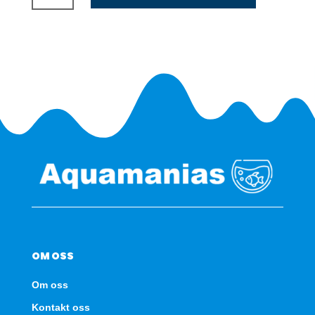
400/450
SBX
-
Hvit
antall
OM OSS
Om oss
Kontakt oss